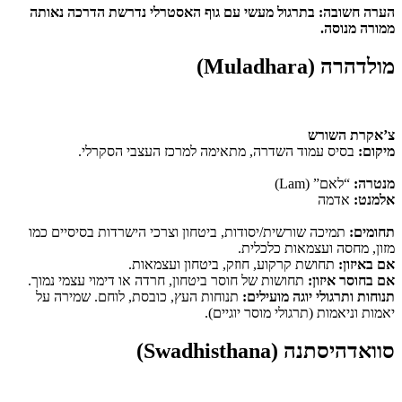
הערה חשובה: בתרגול מעשי עם גוף האסטרלי נדרשת הדרכה נאותה
ממורה מנוסה.
מולדהרה (Muladhara)
צ’אקרת השורש
מיקום:
בסיס עמוד השדרה, מתאימה למרכז העצבי הסקרלי.
מנטרה:
“לאם” (Lam)
אלמנט:
אדמה
תחומים:
תמיכה שורשית/יסודות, ביטחון וצרכי הישרדות בסיסיים כמו
מזון, מחסה ועצמאות כלכלית.
אם באיזון:
תחושת קרקוע, חוזק, ביטחון ועצמאות.
אם בחוסר איזון:
תחושות של חוסר ביטחון, חרדה או דימוי עצמי נמוך.
תנוחות ותרגולי יוגה מועילים:
תנוחות העץ, כובסת, לוחם. שמירה על
יאמות וניאמות (תרגולי מוסר יוגיים).
סוואדהיסתנה (Swadhisthana)