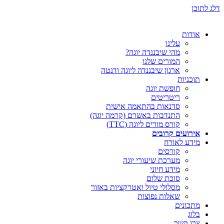
דלג לתוכן
אודות
עלינו
מהי שיבננדה יוגה?
המורים שלנו
ארגון שיבננדה ליוגה ודנטה
תוכניות
חופשת יוגה
ריטריטים
סדנאות בהתאמה אישית
התנדבות באשרם (קרמה יוגה)
קורס מורים ליוגה (TTC)
אירועים קרובים
מידע לאורח
קורסים
מערכת שיעורי יוגה
מידע חיוני
סוכת שלום
מסלולי טיול ואטרקציות באזור
שאלות נפוצות
מתכונים
בלוג
צרו קשר