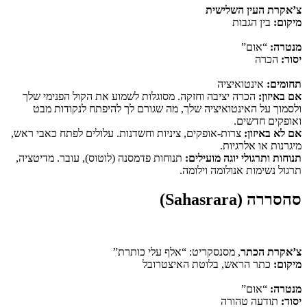
צ’אקרת העין השלישית
מיקום:
בין הגבות
מנטרה:
“אום”
יסוד:
הכרה
תחומים:
אינטואיציה
אם באיזון:
הכרה יציבה וחזקה. מסוגלות לשמוע את הקול הפנימי שלך
ולסמוך על האינטואיציה שלך, מה שגורם לך להיפתח לנקודות מבט
ואופקים חדשים.
אם לא באיזון:
צרות-אופקים, ציניות וחשדנות. עלולים לפתח כאבי ראש,
מיגרנות או אלרגיות.
תנוחות ותרגולי יוגה מועילים:
תנוחות פדמסנה (לוטוס), עובר. מדיטציה,
תרגול נשימות אנולומה וילומה.
סהסררה (Sahasrara)
צ’אקרת הכתר
, מסנסקריט: “אלף עלי כותרת”
מיקום:
כתר הראש, בלוטת האיצטרובל
מנטרה:
“אום”
יסוד:
תודעה טהורה