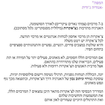
המפה”
-אנודיה ג’ודית
ב-7 מרכזים (צמתי נאדים עיקריים) לאורך הסושומנה,
האנרגיה מתרכזת ב
צ’אקרות
(מילולית מסנסקריט: גלגל מסתובב).
צ’אקרות הן מרכזי אחסון לכוחות אנרגטיים או מרכזי תודעה.
לכל צ’אקרה יש רטט משלה
והיא שולטת במצבים פיזיים, רגשיים, נפשיים והתנהגותיים ספציפיים
בתחום הפיזי.
אם המרכזים הללו חסומים, לא מאוזנים, פעילים יתר על המידה או תת
פעילים, הבריאות שלנו מתדרדרת בהתאם.
אצל מרבית האנשים הצ’אקרות רדומות ולא פעילות.
יוגה, הכוללת תנוחות גופניות, תרגילי נשימה ויישום פילוסופיות יוגיות,
עוסקת ב
גירוי וניתוב נכון
של האנרגיה דרך הצ’אקרות, וכתוצאה מכך גוף
ונפש מאוזנים.
המדריך הבסיסי הזה לצ’אקרות מתאר היכן נמצאים 7 המרכזים הללו,
את המשמעות והחשיבות שלהם
ואת התרגולים היוגיים שעוזרים לאזן אותם