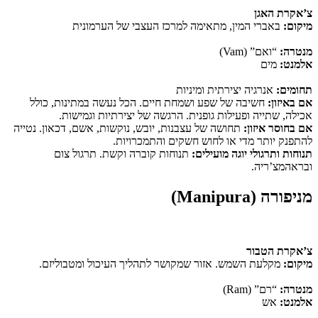
צ’אקרת האגן
מיקום:
באברי המין, מתאימה למרכז העצבי של הערמונית
מנטרה:
“ואם” (Vam)
אלמנט:
מים
תחומים:
אנרגיה יצירתית ומיניות
אם באיזון:
חשיבה של שפע ושמחת חיים. הכל נעשה במתינות, כולל
אכילה, שתייה ופעילות גופנית. הרגשה של יצירתיות וגמישות.
אם בחוסר איזון:
תחושה של עצבנות, יובש, נוקשות, אשם, דכאון. נטייה
להתפנק יותר מדי או לחוש חשקים והתמכרויות.
תנוחות ותרגולי יוגה מועילים:
תנוחות קוברה וקשת. תרגול צום
ובראהמצ’ריה.
מניפורה (Manipura)
צ’אקרת הטבור
מיקום:
מקלעת השמש. אזור שמקושר לתהליך העיכול ומטבוליזם.
מנטרה:
“רם” (Ram)
אלמנט:
אש