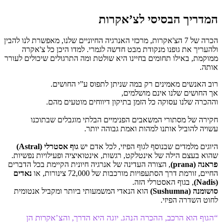
המדריך הבסיסי לצ’אקרות
הכרה של 7 הצ'אקרות, מרכזי האנרגיה החיוניים שלנו, מאפשרת לנו להבין
ולהעריך את גופנו מנקודת מבט חדשה לגמרי. למדו היכן כל צ'אקרה
ממוקמת, באילו תחומים בחיינו היא שולטת ומה התרגולים שיכולים לעורר
אותה.
רוב האנשים מאמינים רק במה שניתן לתפוס ע”י החושים.
אך החושים שלנו אינם מושלמים,
וההכרה שלנו עסוקה כל הזמן בתיקון דיווחים מוטעים מהם.
חקירה של מסתורי המשאבים הפנימיים הבלתי מוגבלים שבתוכנו
עשויה להוביל אותנו למהות ואמת גבוהה יותר.
היוגים מלמדים שבנוסף לגוף הפיזי, לכל אדם יש
גוף אסטרלי (Astral)
שהוא בעצם הילה של אינטלקט, רגשות, אינטואיציה ופעילויות נפשיות.
פראנה (prana)
, הצורה העדינה של אנרגיה חיונית הקיימת בכל הדברים
החיים, זורמת דרך הסתעפויות מורכבות של 72,000 צינורות, או
נאדים
(Nadis)
, בגוף האסטרלי הזה.
סושומנה (Sushumna)
הוא הנאדי המשמעותי ביותר ומקביל אנטומית
לחוט השדרה הפיזי.
“הגוף הוא הרכב, ההכרה הנהג. יוגה היא הדרך, והצ’אקרות הן