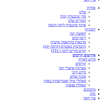
אודות
עלינו
מהי שיבננדה יוגה?
המורים שלנו
ארגון שיבננדה ליוגה ודנטה
תוכניות
חופשת יוגה
ריטריטים
סדנאות בהתאמה אישית
התנדבות באשרם (קרמה יוגה)
קורס מורים ליוגה (TTC)
אירועים קרובים
מידע לאורח
קורסים
מערכת שיעורי יוגה
מידע חיוני
סוכת שלום
מסלולי טיול ואטרקציות באזור
שאלות נפוצות
מתכונים
בלוג
צרו קשר