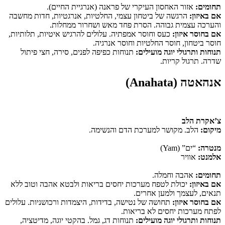
תחומים:
אזור האחסון העיקרי של פראנה (אנרגיית החיים).
אם באיזון:
הרגשה של ביטחון עצמי, החלטיות, אנרגטיות, חדות מחשבה
והערכה עצמית גבוהה. הסרת פחד מאש ושחרור ממחלות.
אם בחוסר איזון:
כעס וחוסר אמפתיה. עלולים להרגיש איטיות, תלותיות,
חוסר ביטחון, חוסר החלטיות וחוסר אנרגיה.
תנוחות ותרגולי יוגה מועילים:
תנוחות כפיפה לפנים, סירה, חצי פיתול
שדרה. תרגול קריות.
אנהאטה (Anahata)
צ’אקרת הלב
מיקום:
הלב. מקושר למערכת הדם והנשימה.
מנטרה:
“ים” (Yam)
אלמנט:
אוויר
תחומים:
אהבה וחמלה.
אם באיזון:
יכולת לטפח מערכות יחסים בריאות ולבטא אהבה וטוב ללא
תנאים, לעצמך ולמען אחרים.
אם בחוסר איזון:
תחושה של נטישה, בדידות, היצמדות ורכושניות. עלולים
לפתח מערכות יחסים לא בריאות.
תנוחות ותרגולי יוגה מועילים:
תנוחות דג, גמל. בהקטי יוגה, מדיטציה,