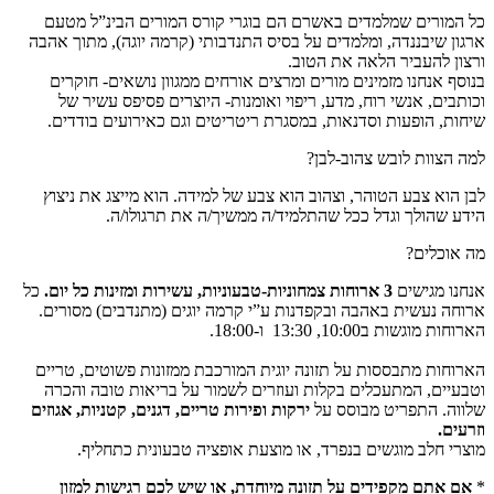
כל המורים שמלמדים באשרם הם בוגרי קורס המורים הבינ”ל מטעם
ארגון שיבננדה, ומלמדים על בסיס התנדבותי (קרמה יוגה), מתוך אהבה
ורצון להעביר הלאה את הטוב.
בנוסף אנחנו מזמינים מורים ומרצים אורחים ממגוון נושאים- חוקרים
וכותבים, אנשי רוח, מדע, ריפוי ואומנות- היוצרים פסיפס עשיר של
שיחות, הופעות וסדנאות, במסגרת ריטריטים וגם כאירועים בודדים.
למה הצוות לובש צהוב-לבן?
לבן הוא צבע הטוהר, וצהוב הוא צבע של למידה. הוא מייצג את ניצוץ
הידע שהולך וגדל ככל שהתלמיד/ה ממשיך/ה את תרגולו/ה.
מה אוכלים?
אנחנו מגישים
3 ארוחות צמחוניות-טבעוניות, עשירות ומזינות כל יום.
כל
ארוחה נעשית באהבה ובקפדנות ע”י קרמה יוגים (מתנדבים) מסורים.
הארוחות מוגשות ב10:00, 13:30 ו-18:00.
הארוחות מתבססות על תזונה יוגית המורכבת ממזונות פשוטים, טריים
וטבעיים, המתעכלים בקלות ועוזרים לשמור על בריאות טובה והכרה
שלווה. התפריט מבוסס על
ירקות ופירות טריים, דגנים, קטניות, אגוזים
וזרעים.
מוצרי חלב מוגשים בנפרד, או מוצעת אופציה טבעונית כתחליף.
*
אם אתם מקפידים על תזונה מיוחדת, או שיש לכם רגישות למזון