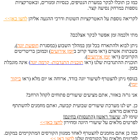
כמו כן תוכלו לבקר במערת הנטיפים, כנסיות ומנזרים, ובאטרקציות
נוספות במרחק נסיעה קצר.
לקריאה נוספת על האטרקציות השונות ודרכי ההגעה אליהן
לחצו כאן>>
מתי ולכמה זמן אפשר לבקר אצלכם?
ניתן לבוא ולהתארח בכל זמן במהלך השבוע (במסגרת
חופשת יוגה
),
בשבתות אשרם (ראו מועד קרוב ב
יומן אירועים
) וכמובן בריטריטים
הקרובים (ראו
יומן אירועים
).
תוכנית ההתנדבות שלנו (ראו
תוכנית התנדבות- קרמה יוגה
)
אינה מוגבלת
בזמן.
בנוסף ניתן להצטרף לשיעור יוגה בודד, ארוחה או יום מלא (ראו
ביקור
יומי
).
אני גר/ה באזור, אתם מציעים שיעורים פתוחים לקהל הרחב?
כן. יש לנו מערכת שיעורים שבועית קבועה, ואתם מוזמנים להשתתף
בתיאום מראש.
שימו לב,
שיעור ראשון (התנסות) בחינם!
לפרטים מלאים על שיעורי היוגה ומחירון
לחצו כאן>>
כמו כן אתם מוזמנים להצטרף לאחד ממגוון הקורסים המתקיימים במקום.
לפרטים מלאים על הקורסים שלנו
לחצו כאן >>