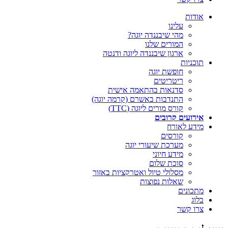
אודות
עלינו
מהי שיבננדה יוגה?
המורים שלנו
ארגון שיבננדה ליוגה ודנטה
תוכניות
חופשת יוגה
ריטריטים
סדנאות בהתאמה אישית
התנדבות באשרם (קרמה יוגה)
קורס מורים ליוגה (TTC)
אירועים קרובים
מידע לאורח
קורסים
מערכת שיעורי יוגה
מידע חיוני
סוכת שלום
מסלולי טיול ואטרקציות באזור
שאלות נפוצות
מתכונים
בלוג
צרו קשר