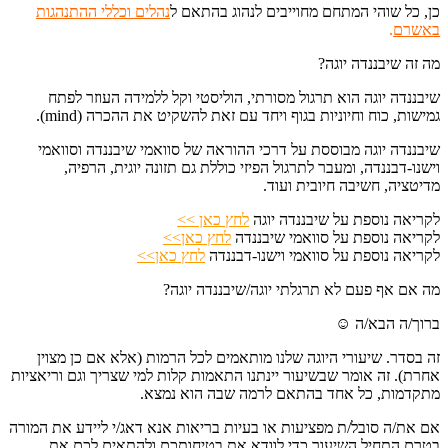
כן, כל שוהי המתחם מחוייבים לנהוג בהתאם ל
נהלים וכללי ההתנהגות
באשרם
.
מה זה שיבננדה יוגה?
שיבננדה יוגה הוא תרגול מסורתי, הוליסטי וקל ללמידה העוזר לפתח
גמישות, כוח וחיוניות בגוף ויחד עם זאת להשקיט את ההכרה (mind).
שיבננדה יוגה מבוססת על דרכי ההוראה של סוואמי שיבננדה וסוואמי
וישנו-דבננדה, ומעבר לתרגול הפיזי כוללת גם תזונה יוגית, הרפיה,
מדיטציה, חשיבה חיובית ועוד.
לקריאה נוספת על שיבננדה יוגה
לחץ כאן >>
לקריאה נוספת על סוואמי שיבננדה
לחץ כאן>>
לקריאה נוספת על סוואמי וישנו-דבננדה
לחץ כאן>>
מה אם אף פעם לא תרגלתי יוגה/שיבננדה יוגה?
ברוך/ה הבא/ה ☺
זה בסדר. שיעורי היוגה שלנו מותאמים לכל הרמות (אלא אם כן מצוין
אחרת). זה אומר שבשיעור יינתנו התאמות קלות למי שצריך וגם וריאציות
מתקדמות, כל אחד בהתאם לרמה שבה הוא נמצא.
אם את/ה סובל/ת מפציעות או בעיות בריאות אנא דאג/י ליידע את המורה
בטרם התחיל השיעור כדי לוודא את בטיחותכם ולהתאים לכם את