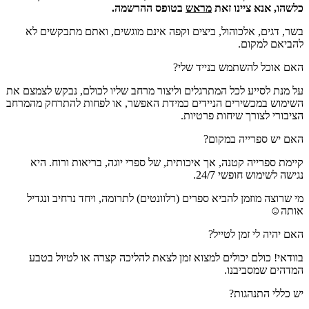
כלשהו, אנא ציינו זאת
מראש
בטופס ההרשמה.
בשר, דגים, אלכוהול, ביצים וקפה אינם מוגשים, ואתם מתבקשים לא
להביאם למקום.
האם אוכל להשתמש בנייד שלי?
על מנת לסייע לכל המתרגלים וליצור מרחב שליו לכולם, נבקש לצמצם את
השימוש במכשירים הניידים כמידת האפשר, או לפחות להתרחק מהמרחב
הציבורי לצורך שיחות פרטיות.
האם יש ספרייה במקום?
קיימת ספרייה קטנה, אך איכותית, של ספרי יוגה, בריאות ורוח. היא
נגישה לשימוש חופשי 24/7.
מי שרוצה מוזמן להביא ספרים (רלוונטים) לתרומה, ויחד נרחיב ונגדיל
אותה☺
האם יהיה לי זמן לטייל?
בוודאי! כולם יכולים למצוא זמן לצאת להליכה קצרה או לטיול בטבע
המדהים שמסביבנו.
יש כללי התנהגות?