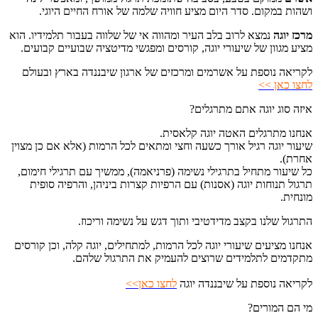
ושהות במקום. סדר היום מציע חוויה שלמה של אורח החיים היוגי.
מרכז יוגה
נמצא לרוב בלב העיר ומהווה אי של שלווה בעבור תלמידיו. הוא
מציע מגוון של שיעורי יוגה, קורסים ומפגשי מדיטציה שבועיים קבועים.
לקריאה נוספת על אשרמים ומרכזים של ארגון שיבננדה בארץ ובעולם
לחצו כאן >>
איזה סוג יוגה אתם מתרגלים?
אנחנו מתרגלים האטה יוגה קלאסית.
שיעור יוגה רגיל אורך כשעה וחצי ומתאים לכל הרמות (אלא אם כן מצוין
אחרת).
כל שיעור מתחיל בתרגילי נשימה (פרניאמה), ממשיך עם תרגילי חימום,
תרגול תנוחות יוגה (אסנות) עם הרפיות קצרות ביניהן, והרפיה סופית
מונחית.
התרגול שלנו בקצב מדידטיבי ותוך דגש על נשימה וריכוז.
אנחנו מציעים שיעורי יוגה לכל הרמות, למתחילים, יוגה קלה, וכן קורסים
מתקדמים לתלמידים שרוצים להעמיק את התרגול שלהם.
לקריאה נוספת על שיבננדה יוגה
לחצו כאן>>
מי הם המורים?