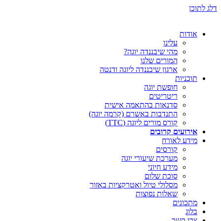
דלג לתוכן
אודות
עלינו
מהי שיבננדה יוגה?
המורים שלנו
ארגון שיבננדה ליוגה ודנטה
תוכניות
חופשת יוגה
ריטריטים
סדנאות בהתאמה אישית
התנדבות באשרם (קרמה יוגה)
קורס מורים ליוגה (TTC)
אירועים קרובים
מידע לאורח
קורסים
מערכת שיעורי יוגה
מידע חיוני
סוכת שלום
מסלולי טיול ואטרקציות באזור
שאלות נפוצות
מתכונים
בלוג
צרו קשר