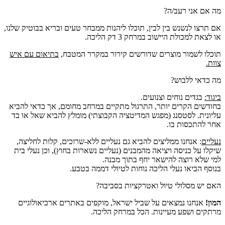
מה אם אני רעב/ה?
אם תרצו לנשנש בין לבין, תוכלו ליהנות ממבחר טעים ובריא בבוטיק שלנו,
או לצאת למכולת היישוב במרחק 3 דק הליכה.
תוכלו לשמור מוצרים שדורשים קירור במקרר המטבח,
בתיאום עם איש
צוות.
מה כדאי ללבוש?
ביגוד:
בגדים נוחים וצנועים.
בחודשים הקרים יותר, התרגול מתקיים במרחב מחומם, אך כדאי להביא
עליונית. לסטסנג (מפגש המדיטציה הקבוצתי) מומלץ להביא שאל או בד
אחר להתכסות בו.
נעליים
: אנחנו ממליצים להביא גם נעליים ללא-שרוכים, קלות לחליצה,
שיקלו על כניסה ויציאה מהמבנים (נעליים נשארות בחוץ), וכן נעלי בית
למי שלא רוצה להישאר יחף בתוך מבנה.
בנוסף הביאו נעלי הליכה נוחות לטיולי דממה בטבע.
האם יש מסלולי טיול ואטרקציות בסביבה?
המון!
אנחנו נמצאים על שביל ישראל, מוקפים באתרים ארכיאולוגיים
מרתקים ושפע מעיינות. הכל במרחק הליכה.