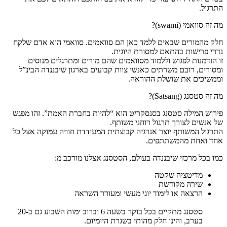
התרגול.
מה זה סוואמי (swami)?
חלק מהמורים שבאים ללמד כאן הם סוואמים. סוואמי הוא אדם שלקח
נדרי פרישות בהתאם למסורת היוגית.
זו הזדמנות לפגוש וללמוד מסוואמים שהם מורים ומתרגלים מנוסים
ומסורים, רובם משרתים כאנשי צוות קבועים בארגון שיבננדה הבינ”ל
וממשיכים את שושלת ההוראה.
מה זה סטסנג (Satsang)?
פירוש המילה סטסנג בסנסקריט הוא “להיות בחברת האמת”. זהו מפגש
של אנשים לצורך תרגול רוחני משותף.
התרגול המשותף יוצר אנרגיה קבוצתית המעודדת חוויה עמוקה אצל כל
אחד ואחת מהמשתתפים.
כמו בכל מרכזי שיבננדה בעולם, הסטסנג אצלנו מורכב מ:
מדיטציה שקטה
שירה מקודשת
הרצאה או לימוד יוגי מעשי ומעורר השראה
סטסנג מתקיים בכל בוקר בשעה 6 וברוב ימות השבוע גם ב-20
בערב, והינו חלק מהותי בשגרת היומיום.