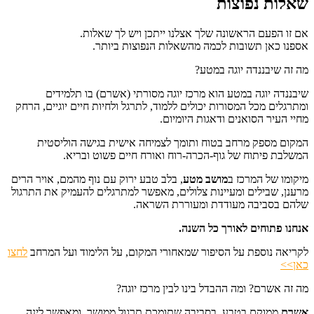
שאלות נפוצות
אם זו הפעם הראשונה שלך אצלנו ייתכן ויש לך שאלות.
אספנו כאן תשובות לכמה מהשאלות הנפוצות ביותר.
מה זה שיבננדה יוגה במטע?
שיבננדה יוגה במטע הוא מרכז יוגה מסורתי (אשרם) בו תלמידים
ומתרגלים מכל המסורות יכולים ללמוד, לתרגל ולחיות חיים יוגיים, הרחק
מחיי העיר הסואנים ודאגות היומיום.
המקום מספק מרחב בטוח ותומך לצמיחה אישית בגישה הוליסטית
המשלבת פיתוח של גוף-הכרה-רוח ואורח חיים פשוט ובריא.
מיקומו של המרכז ב
מושב מטע
, בלב טבע ירוק עם נוף מהמם, אויר הרים
מרענן, שבילים ומעיינות צלולים, מאפשר למתרגלים להעמיק את התרגול
שלהם בסביבה מעודדת ומעוררת השראה.
אנחנו פתוחים לאורך כל השנה.
לקריאה נוספת על הסיפור שמאחורי המקום, על הלימוד ועל המרחב
לחצו
כאן>>
מה זה אשרם? ומה ההבדל בינו לבין מרכז יוגה?
אשרם
ממוקם בטבע, בסביבה שתומכת תרגול ממושך, ומאפשר לינה