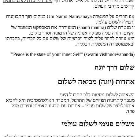
ישנם מקומות ישיבה לתרגול אישי או משותף ו
פינה המיועדת לאבנים ומים
קדושים מרחבי העולם
.
אנו חוזרים על המנטרה Om Namo Narayanaya במקום תוך התכווננות
ותפילה לשלום עולמי.
זו מנטרת שלום (shanti mantra) המעוררת את האספקט המשמר של
הקיום. חזרה עליה מפיקה אנרגיה של הרמוניה וסדר ביקום.
היא עוזרת לחוזר עליה ליצור ויברציות של שלום עם כל הבריות, בהכרתו
ובאטמוספירה המנטלית הכללית.
(Peace is the state of your inner Self” (swami vishnudevananda”
שלום דרך יוגה
אחדות (יוגה) מביאה לשלום
השאיפה לשלום נמצאת בלב התרגול היוגי.
מעבר ליתרונות הפיזיים של התרגול, המטרה האולטימטיבית היא להביא
אותנו למצב של שלום פנימי – אחדות עם טבענו האמיתי וחירות מכל
פחד.
משלום פנימי לשלום עולמי
סוואמי וישנו-דבננדה נהג לומר “כדי להפוך בד כותנה לבד משי יש להחליף