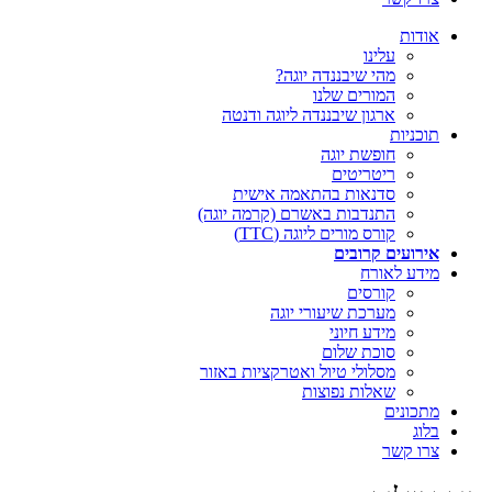
אודות
עלינו
מהי שיבננדה יוגה?
המורים שלנו
ארגון שיבננדה ליוגה ודנטה
תוכניות
חופשת יוגה
ריטריטים
סדנאות בהתאמה אישית
התנדבות באשרם (קרמה יוגה)
קורס מורים ליוגה (TTC)
אירועים קרובים
מידע לאורח
קורסים
מערכת שיעורי יוגה
מידע חיוני
סוכת שלום
מסלולי טיול ואטרקציות באזור
שאלות נפוצות
מתכונים
בלוג
צרו קשר