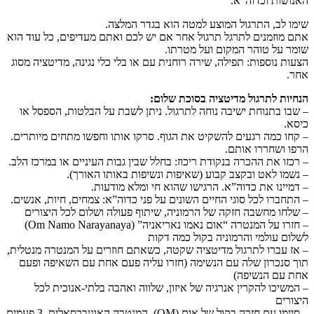
האנושות וכדוה”א.
שימו לב, התרגול המוצע למטה הוא בגדר המלצה.
אתם מוזמנים לתרגל תרגול אחר אם יש לכם ואתם מעדיפים, כל עוד הוא
שומר על טוהר המקום ועל מטרתו.
הצעות נוספות: תפילה, שירה רוחנית עם או בלי כלי נגינה, מדיטציה מסוג
אחר.
הנחיות לתרגול מדיטציה בסוכת שלום:
– שבו בתנוחת ישיבה נוחה לתרגול. ניתן לשבת על הבלטות, הספסל או
כיסא.
– קחו כמה רגעים להשקיט את הגוף. סרקו אותו וחפשו מתחים מיותרים.
הרפו ושחררו אותם.
– רכזו את ההכרה בנקודת ריכוז: בחלל שבין גבות העיניים או במרכז הלב.
– נשמו לאט ובקצב קבוע (שאיפות ונשיפות באותו האורך).
– דמיינו את כדוה”א. הרגישו שהוא חי ומלא מודעות.
– התחברו לכל סוגי החיים השונים על פני כדוה”א: צמחים, חיות, אנשים.
– שלחו מחשבה חזקה של הרמוניה, שיתוף פעולה ושלום לכל היצורים
– חזרו על המנטרה “אום נאמו נאריאניה” (Om Namo Narayanaya)
לשלום עולמי והרמוניה בקול כמה דקות
– אז עברו לתרגול מדיטציה שקטה, כשאתם חוזרים על המנטרה מנטלית,
תוך סנכרון שלה עם הנשימה (חזרו עליה פעם אחת עם השאיפה ופעם
אחת עם הנשיפה)
– המשיכו להקרין אנרגיה של איזון, שלווה ואהבה בלתי-אנוכית לכל
היצורים
– סיימו עם חזרה בקול של אום (OM), המנטרה האוניברסאלית, 3 פעמים