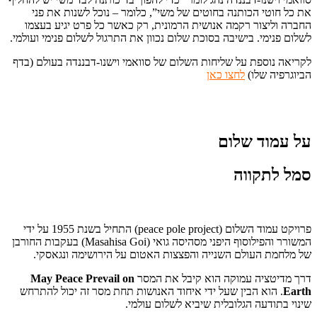
את כל חוטי הכותנה בחוטים של משי”, כלומר – נוכל לשנות את פני
החברה וליצור רקמה אנושית הרמונית, רק כאשר כל פרט יגיע בעצמו
לשלום פנימי. בישיבה בסוכת שלום נכוון את התרגול לשלום פנימי ועולמי.
לקריאה נוספת על שליחות השלום של סוואמי וישנו-דבננדה בעולם (בדף
הביוגרפיה שלו)
לחצו כאן
על עמוד שלום
סמל לתקווה
פרויקט עמוד השלום (peace pole project) התחיל בשנת 1955 על ידי
המשורר והפילוסוף היפני מסהיסה גואי (Masahisa Goi) בעקבות החורבן
של מלחמת העולם השנייה והפצצות האטום על הירושימה ונגאסקי.
דרך מדיטציה עמוקה הוא קיבל את המסר
May Peace Prevail on
Earth
. הוא הבין שעל ידי איחוד האנושות תחת מסר זה יכול להתרחש
שינוי בתודעה הגלובלית שיביא לשלום עולמי.