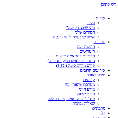
דלג לתוכן
אודות
עלינו
מהי שיבננדה יוגה?
המורים שלנו
ארגון שיבננדה ליוגה ודנטה
תוכניות
חופשת יוגה
ריטריטים
סדנאות בהתאמה אישית
התנדבות באשרם (קרמה יוגה)
קורס מורים ליוגה (TTC)
אירועים קרובים
מידע לאורח
קורסים
מערכת שיעורי יוגה
מידע חיוני
סוכת שלום
מסלולי טיול ואטרקציות באזור
שאלות נפוצות
מתכונים
בלוג
צרו קשר