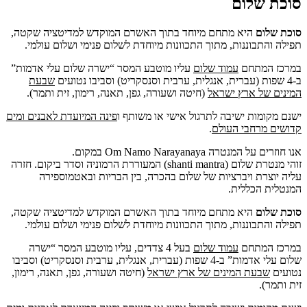
סוכת שלום
סוכת שלום
היא מתחם מיוחד בתוך האשרם המוקדש למדיטציה שקטה,
תפילה והתבוננות, מתוך התכוונות מיוחדת לשלום פנימי ושלום עולמי.
במרכז המתחם
עמוד שלום
עליו מוטבע המסר “ישרה שלום עלי אדמות”
ב-4 שפות (עברית, אנגלית, ערבית וסנסקריט) וסביבו נטועים
שבעת
המינים של ארץ ישראל
(חיטה ושעורה, גפן, תאנה, רימון, זית ותמר).
ישנם מקומות ישיבה לתרגול אישי או משותף ו
פינה המיועדת לאבנים ומים
קדושים מרחבי העולם
.
אנו חוזרים על המנטרה Om Namo Narayanaya במקום.
זוהי מנטרת שלום (shanti mantra) המעוררת הרמוניה וסדר ביקום. חזרה
עליה יוצרת ויברציות של שלום בהכרה, בין הבריות ובאטמוספירה
המנטלית הכללית.
סוכת שלום
היא מתחם מיוחד בתוך האשרם המוקדש למדיטציה שקטה,
תפילה והתבוננות, מתוך התכוונות מיוחדת לשלום פנימי ושלום עולמי.
במרכז המתחם
עמוד שלום
בעל 4 צדדים, עליו מוטבע המסר “ישרה
שלום עלי אדמות” ב-4 שפות (עברית, אנגלית, ערבית וסנסקריט) וסביבו
נטועים
שבעת המינים של ארץ ישראל
(חיטה ושעורה, גפן, תאנה, רימון,
זית ותמר).