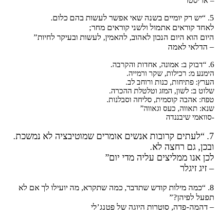
– אריסטו
5. “יש רק יומיים בשנה שאי אפשר לעשות בהם כלום.
לאחד קוראים אתמול ולשני קוראים מחר;
היום הוא היום הנכון לאהוב, להאמין, לעשות ובעיקר לחיות”
– הדלאי לאמה
6. “דבוק ב: אמונה, אחדות והקרבה.
הימנע מ: רכילות, שקר ורמייה.
הערץ: פתיחות, כנות ורוחב לב.
שלוט ב: לשון, המזג וטלטלת ההכרה.
טפח: אהבה קוסמית, סליחה וסבלנות.
שנא: תאווה, כעס וגאווה”
-סוואמי שיבננדה
7. “לעתים קרובות אנשים אומרים שמוטיבציה לא נמשכת.
ובכן, גם רחצה לא.
לכן אנו ממליצים עליה מדי יום”
– זיג זיגלר
8. “כמה מילות קודש שתדבר, כמה שתקרא, מה יועילו לך אם לא
תפעל לפיהן?”
– דהמה-פדה, סוטרות היוגה של פטנג’לי