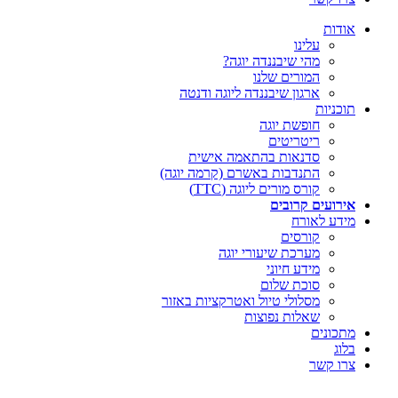
אודות
עלינו
מהי שיבננדה יוגה?
המורים שלנו
ארגון שיבננדה ליוגה ודנטה
תוכניות
חופשת יוגה
ריטריטים
סדנאות בהתאמה אישית
התנדבות באשרם (קרמה יוגה)
קורס מורים ליוגה (TTC)
אירועים קרובים
מידע לאורח
קורסים
מערכת שיעורי יוגה
מידע חיוני
סוכת שלום
מסלולי טיול ואטרקציות באזור
שאלות נפוצות
מתכונים
בלוג
צרו קשר