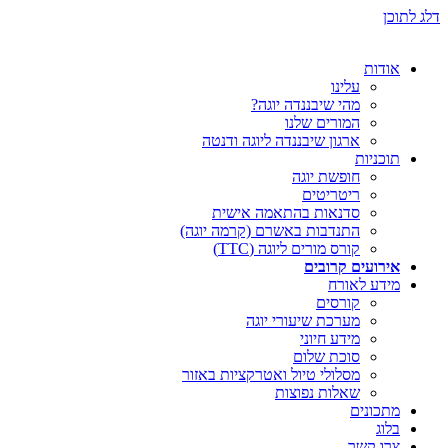
דלג לתוכן
אודות
עלינו
מהי שיבננדה יוגה?
המורים שלנו
ארגון שיבננדה ליוגה ודנטה
תוכניות
חופשת יוגה
ריטריטים
סדנאות בהתאמה אישית
התנדבות באשרם (קרמה יוגה)
קורס מורים ליוגה (TTC)
אירועים קרובים
מידע לאורח
קורסים
מערכת שיעורי יוגה
מידע חיוני
סוכת שלום
מסלולי טיול ואטרקציות באזור
שאלות נפוצות
מתכונים
בלוג
צרו קשר