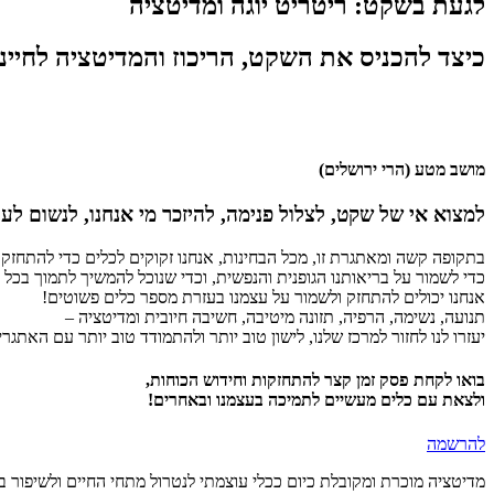
לגעת בשקט: ריטריט יוגה ומדיטציה
כיצד להכניס את השקט, הריכוז והמדיטציה לחיינ
18-20/1/2024 חמישי-שבת
מושב מטע (הרי ירושלים)
למצוא אי של שקט, לצלול פנימה, להיזכר מי אנחנו, לנשום לע
בתקופה קשה ומאתגרת זו, מכל הבחינות, אנחנו זקוקים לכלים כדי להתחזק
כדי לשמור על בריאותנו הגופנית והנפשית, וכדי שנוכל להמשיך לתמוך בכל 
אנחנו יכולים להתחזק ולשמור על עצמנו בעזרת מספר כלים פשוטים!
תנועה, נשימה, הרפיה, תזונה מיטיבה, חשיבה חיובית ומדיטציה –
יעזרו לנו לחזור למרכז שלנו, לישון טוב יותר ולהתמודד טוב יותר עם האתגרי
בואו לקחת פסק זמן קצר להתחזקות וחידוש הכוחות,
ולצאת עם כלים מעשיים לתמיכה בעצמנו ובאחרים!
להרשמה
מדיטציה מוכרת ומקובלת כיום ככלי עוצמתי לנטרול מתחי החיים ולשיפור בר